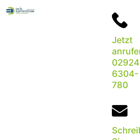
Zum
Inhalt
springen
Jetzt
anrufe
02924
6304-
780
Schre